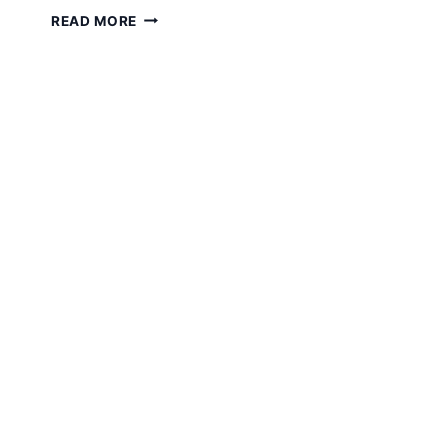
서
READ MORE
양
문
명
을
읽
는
코
드
신
(김
용
규)