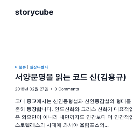
Skip
storycube
to
content
미분류
|
일상다반사
서양문명을 읽는 코드 신(김용규)
2018년 02월 27일
0 Comments
고대 종교에서는 신인동형설과 신인동감설의 형태를 
흔히 등장합니다. 인도신화와 그리스 신화가 대표적입
은 외모만이 아니라 내면까지도 인간보다 더 인간적
스토텔레스의 시대에 와서야 올림포스의…