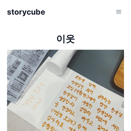
Skip
storycube
to
content
이웃