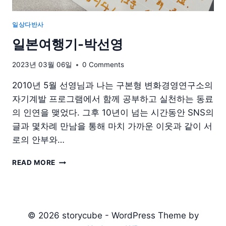
일상다반사
일본여행기-박선영
2023년 03월 06일
0 Comments
2010년 5월 선영님과 나는 구본형 변화경영연구소의
자기계발 프로그램에서 함께 공부하고 실천하는 동료
의 인연을 맺었다. 그후 10년이 넘는 시간동안 SNS의
글과 몇차례 만남을 통해 마치 가까운 이웃과 같이 서
로의 안부와…
일
READ MORE
본
여
행
기-
박
© 2026 storycube - WordPress Theme by
선