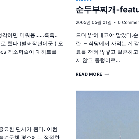
순두부찌개-featur
2005년 05월 01일
0 Commen
생각하면 미워용……흑흑..
드뎌 밝혀내고야 말았다.순
 했다.(벌써작년이군.) 오
란..– 식당에서 사먹는거 
pcs 직소퍼즐이 대히트를
료를 전혀 않넣고 얼큰하고
지 않고 뭉텅이로…
순
READ MORE
두
부
찌
개-
FEATURED
BY
EBS
중요한 단서가 된다. 이런
 숨겨둔체 평소에는 적절한