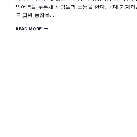
방어벽을 두른채 사람들과 소통을 한다. 공대 기계과
도 몇번 동참을…
산
READ MORE
사
춘
과
오
리
공
주