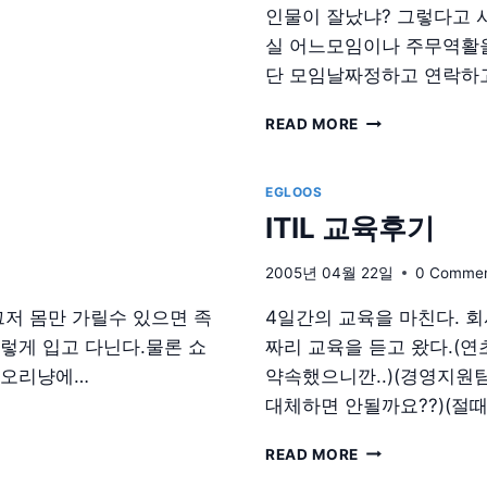
인물이 잘났냐? 그렇다고 사
실 어느모임이나 주무역활을
단 모임날짜정하고 연락하
회
READ MORE
사
인
라
EGLOOS
인
ITIL 교육후기
모
임
2005년 04월 22일
0 Comme
그저 몸만 가릴수 있으면 족
4일간의 교육을 마친다. 
렇게 입고 다닌다.물론 쇼
짜리 교육을 듣고 왔다.(
 오리냥에…
약속했으니깐..)(경영지원팀
대체하면 안될까요??)(절
ITIL
READ MORE
교