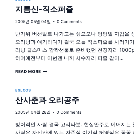
지름신-직소퍼즐
2005년 05월 04일
0 Comments
반가워 버선발로 나가고는 싶으오나 텅텅빌 지갑을 
오리냥과 얘기하다가 결국 오늘 직소퍼즐를 사러가기로
리냥 클스마스 깜짝선물로 준비했던 천징자리 1000
하여예전부터 이번엔 내꺼 사수자리 퍼즐 같이…
지
READ MORE
름
신-
직
EGLOOS
소
산사춘과 오리공주
퍼
즐
2005년 04월 28일
0 Comments
방어적인 사람.결국 고리타분. 현실안주로 이어지는 
사람은 자신안에 있는 자존심,이기심,허영심은 꽁꽁