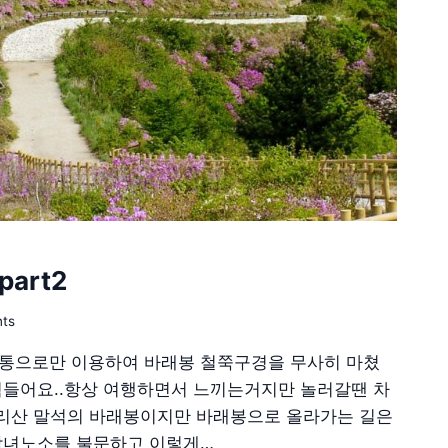
art2
ts
교통으로만 이용하여 바래봉 철쭉구경을 무사히 마쳤
힘들어요..항상 여행하면서 느끼는거지만 놀러갈땐 차
 지리산 말석의 바래봉이지만 바래봉으로 올라가는 길은
남녀노소를 불문하고 이렇게…