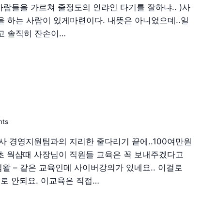
람들을 가르쳐 줄정도의 인랴인 타기를 잘하냐.. )사
 하는 사람이 있게마련이다. 내뜻은 아니었으데..일
고 솔직히 잔손이…
nts
회사 경영지원팀과의 지리한 줄다리기 끝에..100여만원
연초 웍샵때 사장님이 직원들 교육은 꼭 보내주겠다고
왈 – 같은 교육인데 사이버강의가 있네요.. 이걸로
때로 안되요. 이교육은 직접…