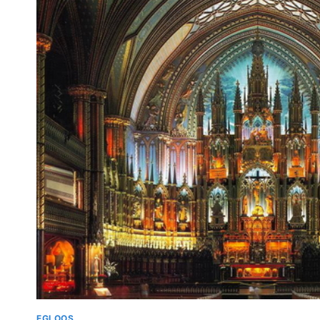
여
행.PART1
EGLOOS