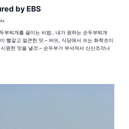
ed by EBS
ts
두부찌개를 끓이는 비법.. 내가 원하는 순두부찌개
같이 빨갛고 얼큰한 맛.– 버뜨, 식당에서 쓰는 화학조미
 시원한 맛을 낼것.– 순두부가 부셔져서 산산조각나