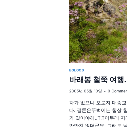
EGLOOS
바래봉 철쭉 여행.p
2005년 05월 10일
0 Commen
차가 없으니 오로지 대중
다. 결론은뚜벅이는 항상 
가 있어야해..T.T아무래
만만치 않더군요. 그래도 