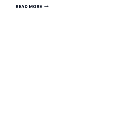
보
READ MORE
릿
고
개
넘
어
가
기