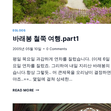
EGLOOS
바래봉 철쭉 여행.part1
2005년 05월 10일
0 Comments
평일 목요일 과감하게 연차를 질렀습니다. (이제 6일
요일 연차를 질렀죠. 그리하여 내일 지리산 바래봉의
습니다.항상 그렇듯.. 머 큰제목을 오리냥이 결정하면
야죠..==.. 몇일에 걸쳐 상세한…
바
READ MORE
래
봉
철
쭉