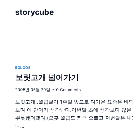
Skip
storycube
to
content
EGLOOS
보릿고개 넘어가기
2005년 05월 20일
0 Comments
보릿고개..월급날이 1주일 앞으로 다가온 요즘은 바
보며 이 단어가 생각난다.이번달 초에 생각보다 많은
뿌듯했더랬다.(오홋 월급도 쬐금 오르고 저번달은 내가
나…