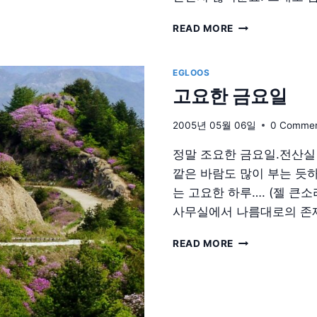
바
READ MORE
래
봉
철
EGLOOS
쭉
고요한 금요일
여
행.PART2
2005년 05월 06일
0 Comme
정말 조요한 금요일.전산실
깥은 바람도 많이 부는 듯
는 고요한 하루…. (젤 큰
사무실에서 나름대로의 존
고
READ MORE
요
한
금
요
일