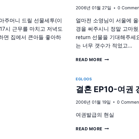
림
2006년 01월 27일
0 Commen
결
혼
 아주머니 드릴 선물세투(이
얼마전 소영님이 서울에 올
식
 17시 근무를 마치고 저녁도
경을 써주시니 정말 고마웠
전
의
하면 집에서 큰아들 좋아하
return 선물을 기대해주
긴
는 너무 갯수가 적었고…
장
결
READ MORE
혼
EP12-
예
EGLOOS
단
결혼 EP10-여권
준
비
2006년 01월 19일
0 Commen
완
료
여권발급의 현실
결
READ MORE
혼