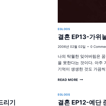
EGLOOS
결혼 EP13-가
2006년 02월 02일
0 Comme
나의 탁월한 잊어버림은 꿈
을 못한다는 것이다. 아주
기억이 생생한 것도 가끔씩
결
READ MORE
혼
EP13-
가
EGLOOS
위
 드리기
결혼 EP12-예단
눌