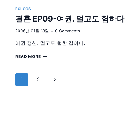
EP11-
리
예
EGLOOS
기
물
결혼 EP09-여권. 멀고도 험하다
그
아
2006년 01월 18일
0 Comments
름
다
여권 갱신. 멀고도 험한 길이다.
운
빛
결
READ MORE
혼
EP09-
여
Page
Next
1
2
권.
navigation
멀
Page
고
도
험
하
다