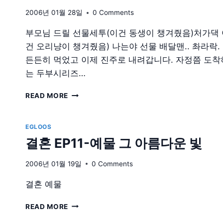
2006년 01월 28일
0 Comments
부모님 드릴 선물세투(이건 동생이 챙겨줬음)처가댁
건 오리냥이 챙겨줬음) 나는야 선물 배달맨.. 촤라락.
든든히 먹었고 이제 진주로 내려갑니다. 자정쯤 도착
는 두부시리즈…
결
READ MORE
혼
EP13-
결
EGLOOS
혼
결혼 EP11-예물 그 아름다운 빛
식
전
2006년 01월 19일
0 Comments
부
모
결혼 예물
님
인
결
READ MORE
사
혼
드