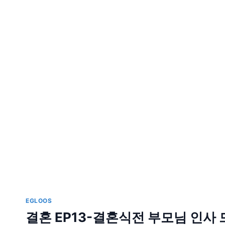
던
것.
그
래
서
웃
었
다
EGLOOS
결혼 EP13-결혼식전 부모님 인사