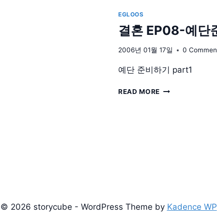
EP10-
여
EGLOOS
권
결혼 EP08-예
갱
신
2006년 01월 17일
0 Commen
의
현
예단 준비하기 part1
실
번
결
READ MORE
호
혼
표
EP08-
예
단
준
비
하
기
© 2026 storycube - WordPress Theme by
Kadence WP