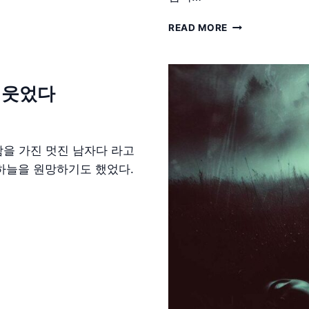
결
READ MORE
혼
EP15-
스
튜
서 웃었다
디
오
촬
영
함을 가진 멋진 남자다 라고
 하늘을 원망하기도 했었다.