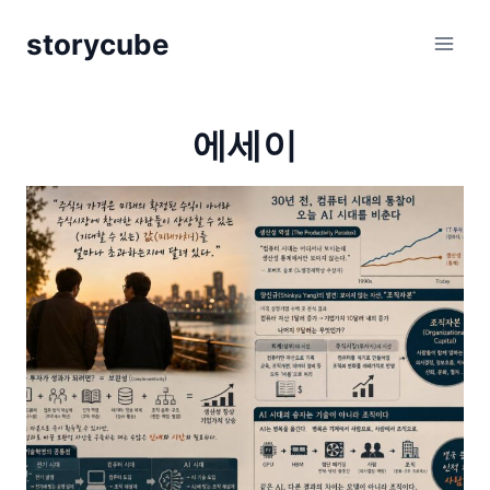
Skip
storycube
to
content
에세이