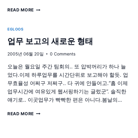
날
READ MORE
좀
내
버
EGLOOS
려
업무 보고의 새로운 형태
둬.
2005년 06월 20일
0 Comments
오늘은 월요일 주간 팀회의.. 또 압박꺼리가 하나 늘
었다.이제 하루업무를 시간단위로 보고해야 할듯. 업
무효율성 어쩌구 저쩌구.. 다 귀에 안들어고.“흠 이제
업무시간에 여유있게 웹서핑하기는 글렀군”. 솔직한
얘기로.. 이곳업무가 빡빡한 편은 아니다.봄날의…
업
READ MORE
무
보
고
의