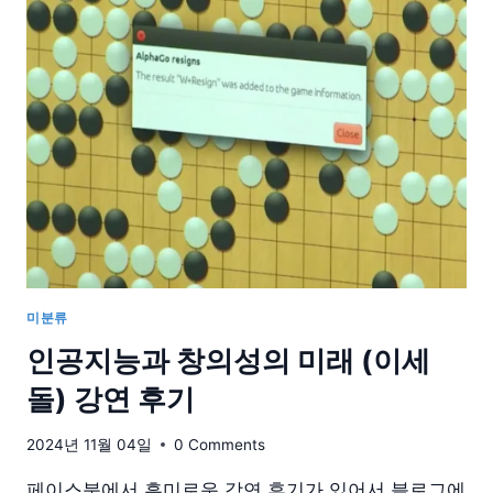
기
업
의
생
산
성
을
보
장
하
지
못
하
는
미분류
가?
인공지능과 창의성의 미래 (이세
돌) 강연 후기
2024년 11월 04일
0 Comments
페이스북에서 흥미로운 강연 후기가 있어서 블로그에