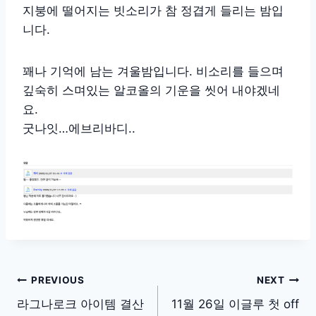
지붕에 떨어지는 빗소리가 참 정겹게 들리는 밤입
니다.
꽤나 기억에 남는 겨울밤입니다. 비소리를 들으며
깊숙히 스며있는 알코올의 기운을 씻어 내야겠네
요.
굿나잇…에브리바디..
글
PREVIOUS
NEXT
탐
라그나로크 아이템 결산
11월 26일 이글루 첫 off