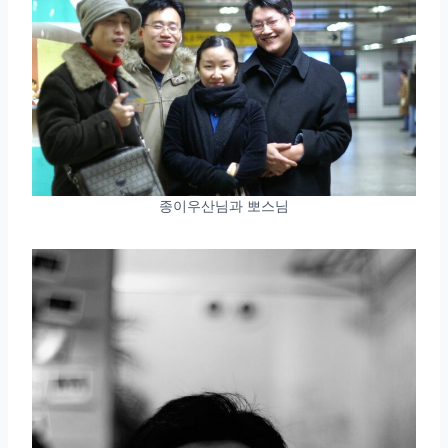
종이우산님과 뽀스님