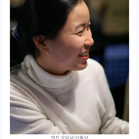
멋진 오리냥 단독샷