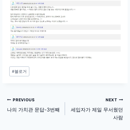
Post
#
블로거
Tags:
글
PREVIOUS
NEXT
탐
나의 가치관 문답-3번째
세입자가 제일 무서웠던
사람
색