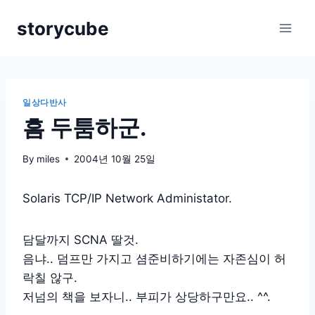
Skip
storycube
to
content
일상다반사
흠 두툼하군.
By
miles
2004년 10월 25일
Solaris TCP/IP Network Administator.
담달까지 SCNA 딸것.
음냐.. 덤프만 가지고 셤준비하기에는 자존심이 허
락칠 않구.
저넘의 책을 보자니.. 부피가 상당하구만요.. ^^.