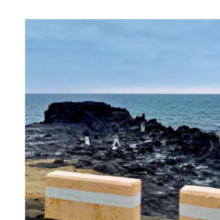
주
도
여
행.PART4-
세
째
날