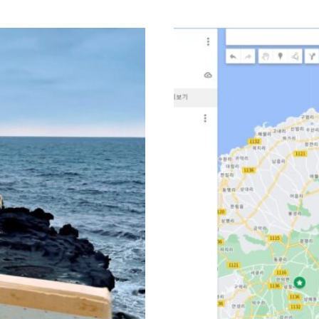
주
도
여
행.PART3-
둘
째
날