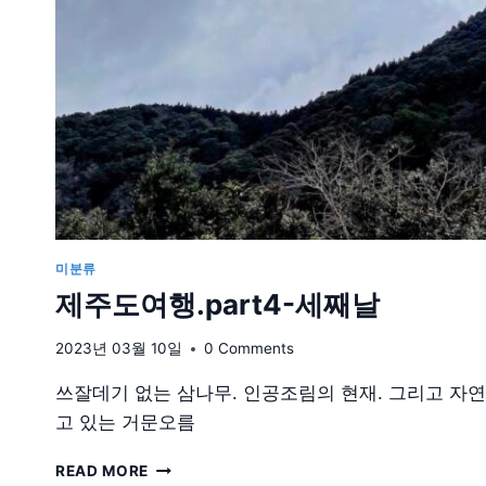
미분류
제주도여행.part4-세째날
2023년 03월 10일
0 Comments
쓰잘데기 없는 삼나무. 인공조림의 현재. 그리고 자
고 있는 거문오름
제
READ MORE