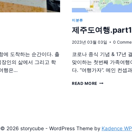
미분류
제주도여행.part
2023년 03월 03일
0 Comme
항에 도착하는 순간이다. 출
코로나 종식 기념 & 17년
직장인의 삶에서 그리고 학
맞이하는 첫번째 가족여행이
 여행은…
다. “여행가자”. 메인 컨
제
READ MORE
주
도
여
행.PART1-
준
비
© 2026 storycube - WordPress Theme by
Kadence WP