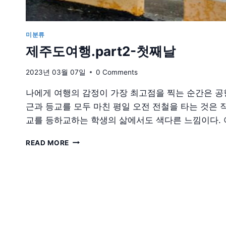
미분류
제주도여행.part2-첫째날
2023년 03월 07일
0 Comments
나에게 여행의 감정이 가장 최고점을 찍는 순간은 공
근과 등교를 모두 마친 평일 오전 전철을 타는 것은 
교를 등하교하는 학생의 삶에서도 색다른 느낌이다.
제
READ MORE
주
도
여
행.PART2-
첫
째
날