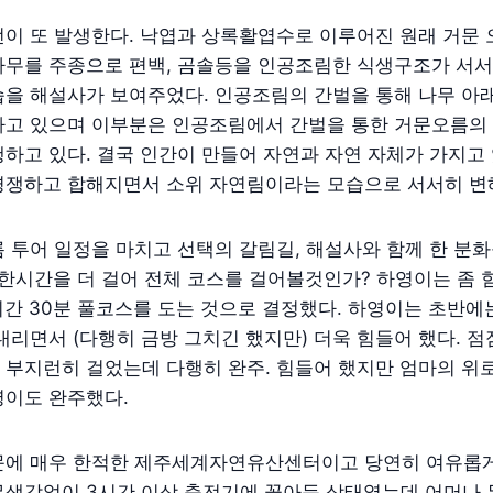
이 또 발생한다. 낙엽과 상록활엽수로 이루어진 원래 거문 
나무를 주종으로 편백, 곰솔등을 인공조림한 식생구조가 서서
습을 해설사가 보여주었다. 인공조림의 간벌을 통해 나무 아
나고 있으며 이부분은 인공조림에서 간벌을 통한 거문오름의
하고 있다. 결국 인간이 만들어 자연과 자연 자체가 가지고
경쟁하고 합해지면서 소위 자연림이라는 모습으로 서서히 변
 투어 일정을 마치고 선택의 갈림길, 해설사와 함께 한 분
한시간을 더 걸어 전체 코스를 걸어볼것인가? 하영이는 좀 
시간 30분 풀코스를 도는 것으로 결정했다. 하영이는 초반에
내리면서 (다행히 금방 그치긴 했지만) 더욱 힘들어 했다. 점
부지런히 걸었는데 다행히 완주. 힘들어 했지만 엄마의 위로와
영이도 완주했다.
문에 매우 한적한 제주세계자연유산센터이고 당연히 여유롭게
생각없이 3시간 이상 충전기에 꽂아둔 상태였는데 어머나 무