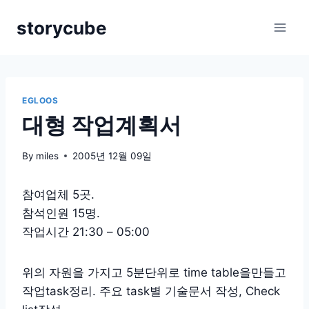
Skip
storycube
to
content
EGLOOS
대형 작업계획서
By
miles
2005년 12월 09일
참여업체 5곳.
참석인원 15명.
작업시간 21:30 – 05:00
위의 자원을 가지고 5분단위로 time table을만들고
작업task정리. 주요 task별 기술문서 작성, Check