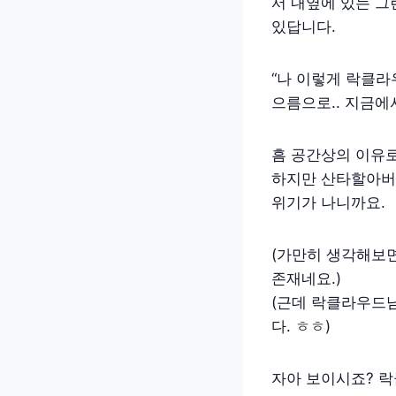
서 내옆에 있는 그
있답니다.
“나 이렇게 락클라
으름으로.. 지금에
흠 공간상의 이유로
하지만 산타할아버지
위기가 나니까요.
(가만히 생각해보면
존재네요.)
(근데 락클라우드
다. ㅎㅎ)
자아 보이시죠? 락