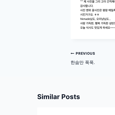
글
PREVIOUS
탐
한숨만 푹푹.
색
Similar Posts