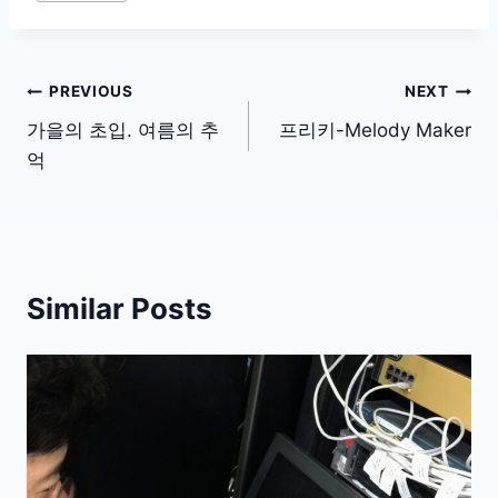
Tags:
글
PREVIOUS
NEXT
탐
가을의 초입. 여름의 추
프리키-Melody Maker
억
색
Similar Posts