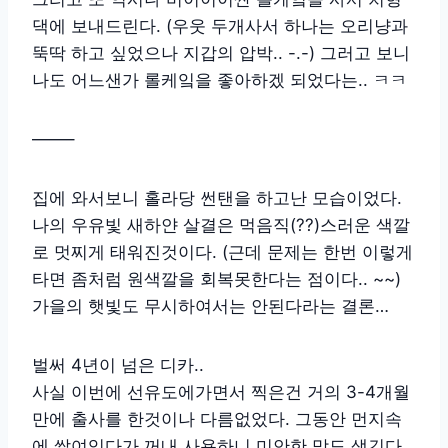
댁에 보내드린다. (우웃 두개사서 하나는 오리냥과
뚝딱 하고 싶었으나 지갑의 압박.. -.-) 그러고 보니
나도 어느샌가 롤케잌을 좋아하겠 되었다는.. ㅋㅋ
——–
집에 와서보니 홀라당 썬탠을 하고난 모습이었다.
나의 우유빛 새하얀 살결은 먹음직(??)스러운 색깔
로 멋찌게 태워진것이다. (근데 문제는 한번 이렇게
타면 좀처럼 원색깔을 회복못한다는 점이다.. ~~)
가을의 햇빛도 무시하여서는 안된다라는 결론…
벌써 4년이 넘은 디카..
사실 이번에 선유도에가면서 찍은건 거의 3-4개월
만에 출사를 한것이나 다름없었다. 그동안 먼지속
에 쌓여있다가 꺼내 사용하니 미안한 맘도 생긴다.