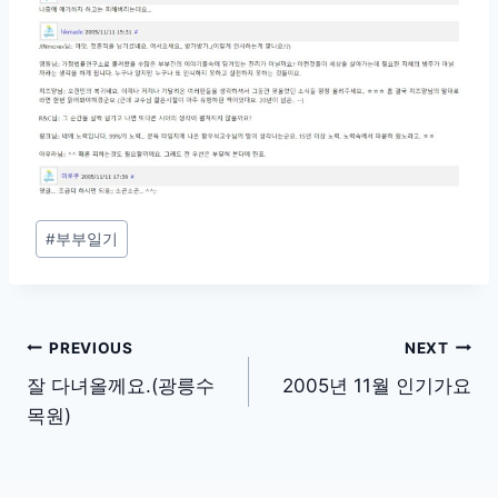
Post
#
부부일기
Tags:
글
PREVIOUS
NEXT
탐
잘 다녀올께요.(광릉수
2005년 11월 인기가요
목원)
색