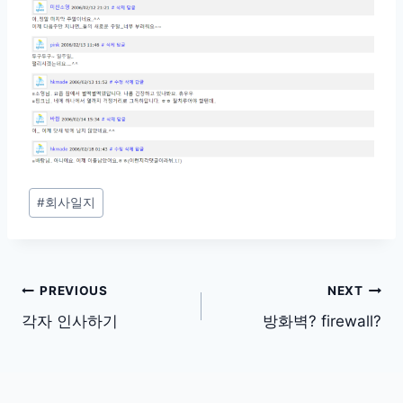
Post
#
회사일지
Tags:
글
PREVIOUS
NEXT
탐
각자 인사하기
방화벽? firewall?
색