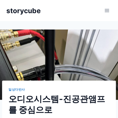
Skip
storycube
to
content
일상다반사
오디오시스템-진공관앰프
를 중심으로