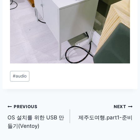
Post
#
audio
Tags:
글
PREVIOUS
NEXT
탐
OS 설치를 위한 USB 만
제주도여행.part1-준비
들기(Ventoy)
색