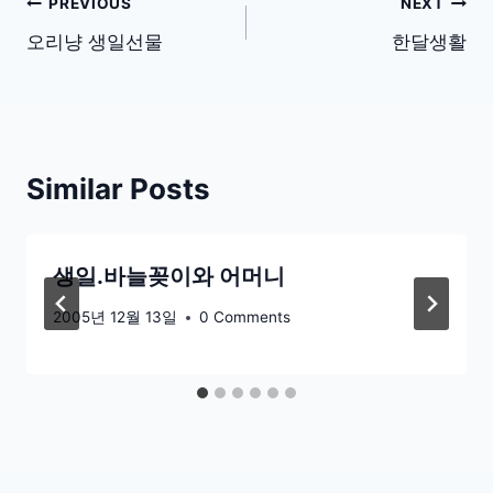
글
PREVIOUS
NEXT
탐
오리냥 생일선물
한달생활
색
Similar Posts
생일.바늘꽂이와 어머니
2005년 12월 13일
0 Comments