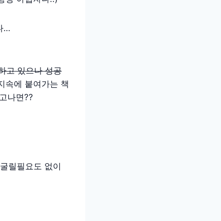
다…
하고 있으나 성공
먼지속에 붙여가는 책
고나면??
리굴릴필요도 없이