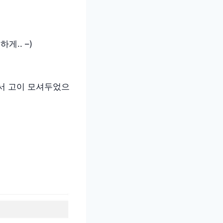
.. –)
서 고이 모셔두었으