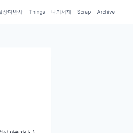
일상다반사
Things
나의서재
Scrap
Archive
항상 아쉽자나..)