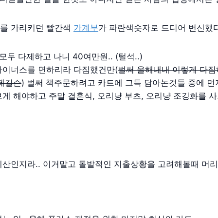
를 가리키던 빨간색
가계부
가 파란색숫자로 드디어 변신했
모두 다제하고 나니 40여만원.. (털석..)
마이너스를 면하리라 다짐했건만(
벌써 올해내내 이렇게 다짐
.제길슨
) 벌써 책주문하려고 카트에 그득 담아논것들 중에 
게 해야하고 주말 결혼식, 오리냥 부츠, 오리냥 조깅화를 사
계산인지라.. 이거말고 돌발적인 지출상황을 고려해볼때 머