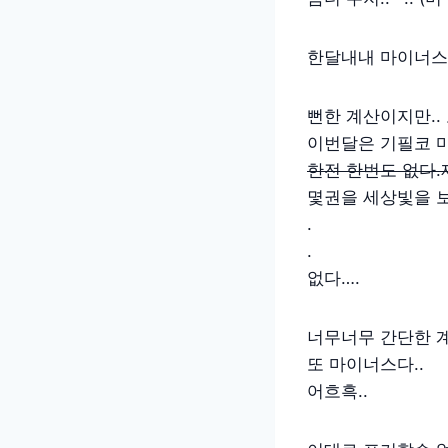
한달내내 마이너스
뻔한 계산이지만.. 
이번달은 기필코 
한전 한번도 없다
몇권을 세상빛을 보
.
.
없다….
너무너무 간단한 
또 마이너스다..
어흐흑..