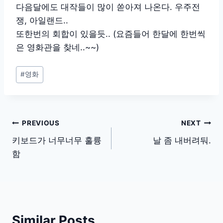
다음달에도 대작들이 많이 쏟아져 나온다. 우주전
쟁, 아일랜드..
또한번의 회합이 있을듯.. (요즘들어 한달에 한번씩
은 영화관을 찾네..~~)
Post
#
영화
Tags:
글
PREVIOUS
NEXT
탐
키보드가 너무너무 훌륭
날 좀 내버려둬.
함
색
Similar Posts