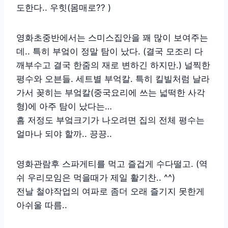
도한다.. 우힛(몸매로?? )
영화초중반에서는 스미스집안을 꽤 많이 보여주는
데.. 특히 부엌이 정말 탐이 났다. (결국 모조리 다
깨부수고 결국 한줌의 재로 변하긴 하지만.) 널찍한
평수와 오븐들. 세트별 부억칼. 특히 킬빌처럼 날라
가서 꽂히는 부엌칼(중국요리에 쓰는 넓떡한 사각
형)에 아주 탐이 났다는…
흠 저정도 부엌크기가 나오려면 집의 전체 평수는
얼마나 되야 할까.. 끙끙..
영화관람후 스파게티를 먹고 즐겁게 수다떨고. (역
쉬 우리모임은 먹을때가 제일 활기찬.. ^^)
전날 철야작업의 여파로 좀더 오래 즐기지 못한게
아쉬울 따름..