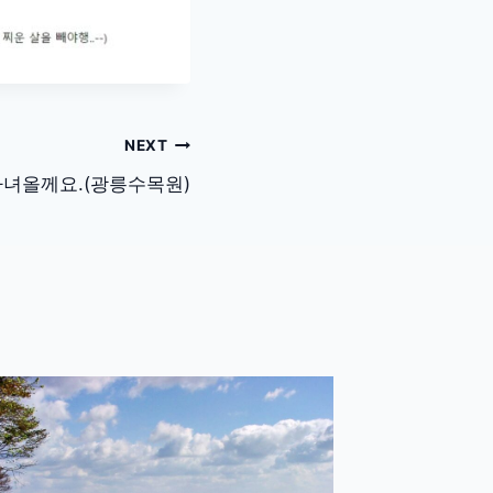
NEXT
다녀올께요.(광릉수목원)
한달생
2005년 10