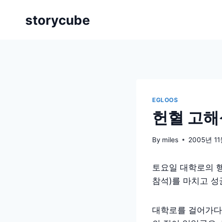
Skip
storycube
to
content
EGLOOS
헌혈 고
By
miles
2005년 1
토요일 대학로의 
참석)를 마치고 성
대학로를 걸어가다보