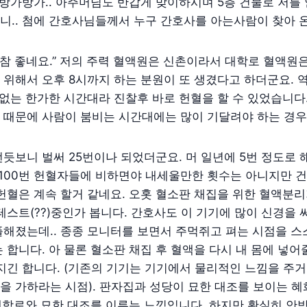
 방가방가.. 아주머님도 반갑게 맞이하시며 5층 건물로 저
.. 첨에 간호사님들께서 누구 간호사를 아는사람이 찾아 온줄
 참 좋네요.” 저의 주력 혈액원은 신촌이라서 대학로 혈액원
위해서 오후 8시까지 하는 분원이 또 생겼다고 하더군요. 
 없는 한가한 시간대라 진찰후 바로 헌혈을 할 수 있었습니다.
 때문에 사람이 붐비는 시간대에는 많이 기달려야 하는 경우
듯보니 벌써 25번이나 되었더군요. 머 일년에 5번 정도로 
 100번 헌혈자들에 비하면야 내세울만한 횟수는 아니지만 
헌혈은 계속 할거 같네요. 오홋 혈소판 채집을 위한 혈액분
테스트(??)중인가 봅니다. 간호사도 이 기기에 많이 신경을
플해졌는데.. 종종 모니터를 보면서 주먹쥐고 펴는 시점을 
 합니다. 아 물론 혈소판 채집 후 혈액을 다시 내 몸에 넣
지긴 합니다. (기존의 기기는 기기에서 물리적인 느낌을 주거
 가하라는 시점). 판자집과 성당이 묘한 대조를 보이는 혜
대학로와 묘한 대조를 이루는 느낌입니다. 하지만 확실히 안