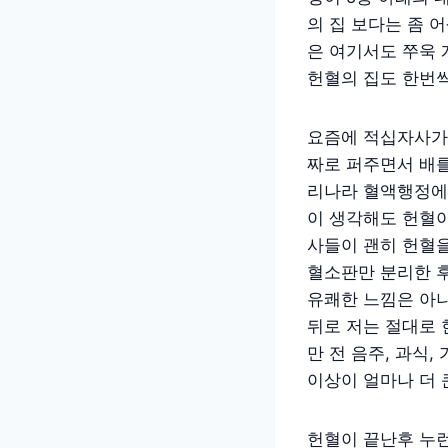
의 집 보다는 좀 
은 여기서도 쭈욱 
헌혈의 집도 한번씩
요즘에 적십자사가 
짜로 퍼주면서 배를
리나라 혈액행정에
이 생각해도 헌혈이
사들이 괜히 헌혈을
혈소판만 분리한 후
유쾌한 느낌은 아니
뒤로 저는 절대로 
만 전 음주, 과식
이상이 얼마나 더
헌혈이 끝난후 누런