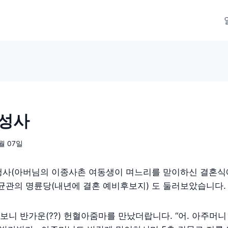
해성사
1월 07일
행사(아버님의 이종사촌 여동생이 며느리를 맏이하신 결혼식
균관의 명륜당(내년에 결혼 예비후보지) 도 둘러보았습니다.
니 반가운(??) 헌혈아줌마를 만났더랍니다. “어. 아주머