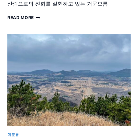
산림으로의 진화를 실현하고 있는 거문오름
제
READ MORE
주
도
여
행.PART4-
세
째
날
미분류