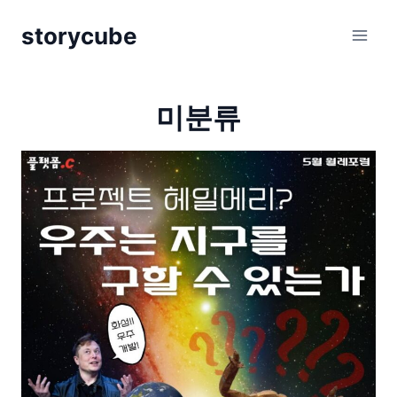
Skip
storycube
to
content
미분류