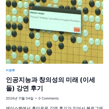
일
메
리?
세
미
나
전
읽
어
두
면
좋
은
배
미분류
경
인공지능과 창의성의 미래 (이세
지
식
돌) 강연 후기
2024년 11월 04일
0 Comments
페이스북에서 흥미로운 강연 후기가 있어서 블로그에