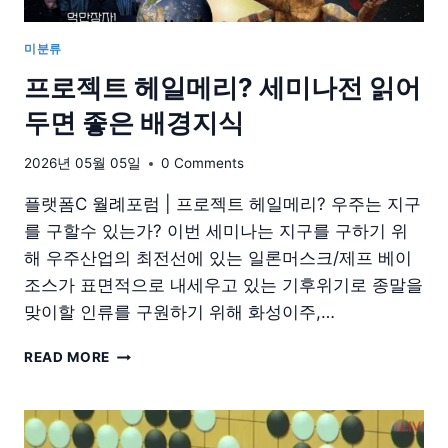
미분류
프로젝트 헤일메리? 세미나전 읽어
두면 좋은 배경지식
2026년 05월 05일
0 Comments
플랫폼C 월례포럼 | 프로젝트 헤일메리? 우주는 지구
를 구할수 있는가? 이번 세미나는 지구를 구하기 위
해 우주산업의 최전선에 있는 일론머스크/제프 베이
조스가 표면적으로 내세우고 있는 기후위기로 종말을
맞이할 인류를 구원하기 위해 화성이주,…
프
READ MORE
로
젝
트
헤