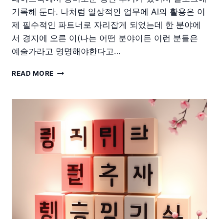
기록해 둔다. 나처럼 일상적인 업무에 AI의 활용은 이
제 필수적인 파트너로 자리잡게 되었는데 한 분야에
서 경지에 오른 이(나는 어떤 분야이든 이런 분들은
예술가라고 명명해야한다고…
인
READ MORE
공
지
능
과
창
의
성
의
미
래
(이
세
돌)
강