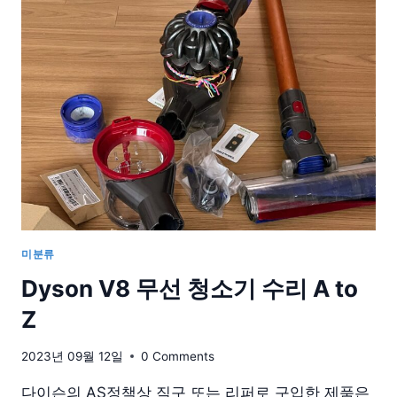
자
모
분
리
현
상
및
대
책
미분류
Dyson V8 무선 청소기 수리 A to
Z
2023년 09월 12일
0 Comments
다이슨의 AS정책상 직구 또는 리퍼로 구입한 제품은