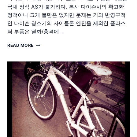
국내 정식 AS가 불가하다. 본사 다이슨사의 확고한
정책이니 크게 불만은 없지만 문제는 거의 반영구적
인 다이슨 청소기의 사이클론 엔진을 제외한 플라스
틱 부품은 열화/충격에…
DYSON
READ MORE
V8
무
선
청
소
기
수
리
A
TO
Z