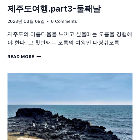
제주도여행.part3-둘째날
2023년 03월 09일
0 Comments
제주도의 아름다움을 느끼고 싶을때는 오름을 경험해
야 한다. 그 첫번째는 오름의 여왕인 다랑쉬오름
제
READ MORE
주
도
여
행.PART3-
둘
째
날