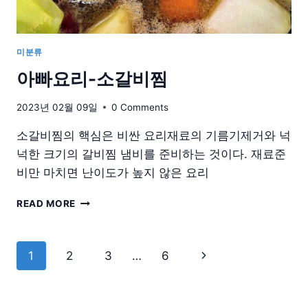
미분류
아빠요리-소갈비찜
2023년 02월 09일
0 Comments
소갈비찜의 핵심은 비싼 요리재료의 기름기제거와 넉
넉한 크기의 갈비찜 냄비를 준비하는 것이다. 재료준
비만 마치면 난이도가 높지 않은 요리
아
READ MORE
빠
요
리-
Page
Next
1
2
3
…
6
소
navigation
갈
Page
비
찜