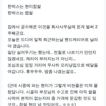
한박스는 현미찹쌀
한박스는 맵쌀
집에서 공수해온 이것을 회사사무실에 둔게 벌써 2
주째군요.
오늘은 드디어 일찍 퇴근하는날 핸드캐리어로 날라
야 겠습니다.
일단 실어두기는 했는데.. 전철로 나르기가 만만치
않겠네요. 캐리어 부러지는거 아닌지…
조심조심 낑낑 거리며 무사히 오리냥집으로 배달들
어갑니다. 휴우우우. 땀좀 나겠는걸요..
(근데 시중에 파는 현미가 그렇게 비싼줄은 미쳐 몰
랐답니다. 시골의 부모님의 수고로 인해 아직 쌀을
사먹어 본적이 없는지라 좀 가격에 둔감한 것도 있
구요.. 찹쌀 현미 넘 맛있어요.. ㅎㅎㅎ)