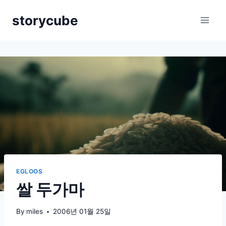
Skip
storycube
to
content
EGLOOS
쌀 두가마
By
miles
2006년 01월 25일