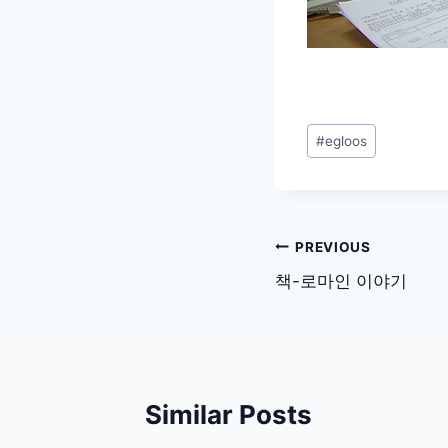
Post
#
egloos
Tags:
글
PREVIOUS
탐
책-로마인 이야기
색
Similar Posts