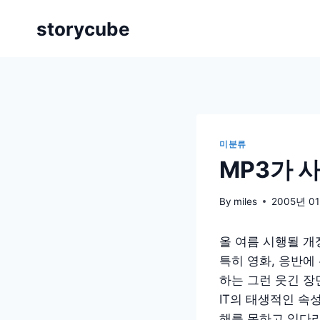
Skip
storycube
to
content
미분류
MP3가 
By
miles
2005년 0
올 여름 시행될 
특히 영화, 응반에
하는 그런 웃긴 
IT의 태생적인 속
해를 못하고 있다라