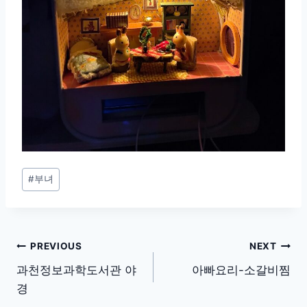
Post
#
부녀
Tags:
글
PREVIOUS
NEXT
탐
과천정보과학도서관 야
아빠요리-소갈비찜
경
색