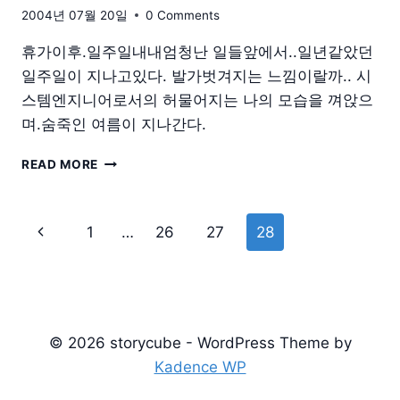
2004년 07월 20일
0 Comments
휴가이후.일주일내내엄청난 일들앞에서..일년같았던
일주일이 지나고있다. 발가벗겨지는 느낌이랄까.. 시
스템엔지니어로서의 허물어지는 나의 모습을 껴앉으
며.숨죽인 여름이 지나간다.
여
READ MORE
름
의
시
Page
Previous
1
…
26
27
28
작
navigation
Page
© 2026 storycube - WordPress Theme by
Kadence WP