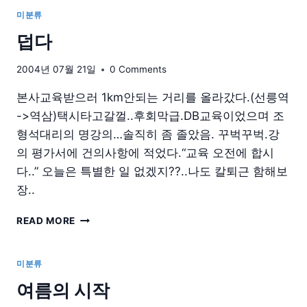
풍
미분류
경
덥다
2004년 07월 21일
0 Comments
본사교육받으러 1km안되는 거리를 올라갔다.(선릉역
->역삼)택시타고갈껄..후회막급.DB교육이었으며 조
형석대리의 명강의…솔직히 좀 졸았음. 꾸벅꾸벅.강
의 평가서에 건의사항에 적었다.“교육 오전에 합시
다..” 오늘은 특별한 일 없겠지??..나도 칼퇴근 함해보
장..
덥
READ MORE
다
미분류
여름의 시작