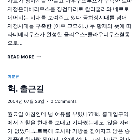
사르가 청사진을 만들고 아우구스투스가 구축한 로마
제정은티베리우스를 징검다리로 칼리쿨라와 네로로
이어지는 시대를 보여주고 있다.공화정시대를 넘어
제정시대를 구축한 (아주 교묘히..) 두 황제의 뜻에 따
라티베리우스가 완성한 율리우스-클라우디우스혈통
으로…
책-
READ MORE
로
마
인
미분류
이
헉. 출근길
야
기
2004년 07월 26일
0 Comments
월요일 아침인데 넘 여유를 부렸나??헉. 홍대입구역
에서 전철을 한대를 보내고 기다렸는데도..앉을 자리
가 없었다.노트북에 도시락 가방을 짊어지고 앉은 승
객중에 한사람 찍어서그앞에 섰다. 그러나 바로 옆자