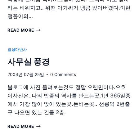
리는 비워지고.. 워떤 아가씨가 냉큼 앉아버렸다.이런
맹꽁이의…
헉.
READ MORE
출
근
길
일상다반사
사무실 풍경
2004년 07월 25일
0 Comments
블로그에 사진 올려보는것도 정말 오랜만이다.으흐
이사진은..나의 밥줄의 역사를 만드는곳.1년 365일중
에서 가장 많이 앉아 있는곳.돈버는곳.. 선릉역 2번출
구 나오면 있는 건물 2층.
사
READ MORE
무
실