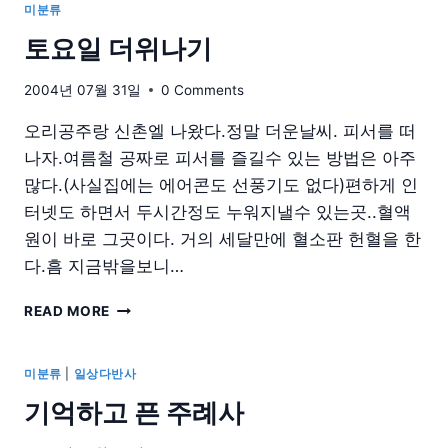
가
미분류
리
토요일 더위나기
는
나
의
2004년 07월 31일
0 Comments
유
오리공주랑 신촌엘 나왔다.정말 더운날씨. 피서를 떠
일
한
나자.여름철 공짜로 피서를 즐길수 있는 방법은 아주
약
많다.(사실집에는 에어콘도 선풍기도 없다)편하게 인
점
터넷도 하면서 두시간정도 누워지낼수 있는곳..혈액
원이 바로 그곳이다. 거의 세달만에 혈소판 헌혈을 한
다.흠 지금밖을보니…
토
READ MORE
요
일
더
미분류
|
일상다반사
위
기억하고 픈 주례사
나
기